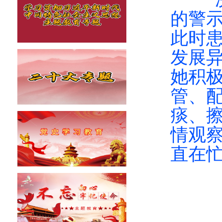
的警示
此时
发展
她积
管、
痰、
情观察
直在