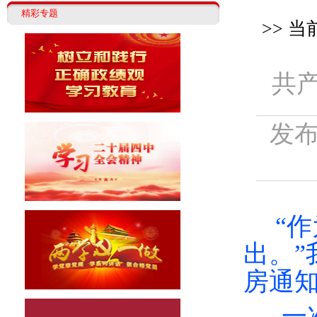
精彩专题
>> 当
共
发布
“作
出
。
房通
一次