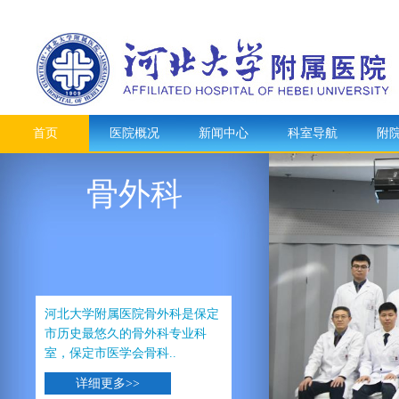
首页
医院概况
新闻中心
科室导航
附
骨外科
河北大学附属医院骨外科是保定
市历史最悠久的骨外科专业科
室，保定市医学会骨科..
详细更多>>